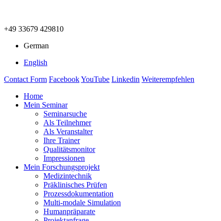
+49 33679 429810
German
English
Contact Form
Facebook
YouTube
Linkedin
Weiterempfehlen
Home
Mein Seminar
Seminarsuche
Als Teilnehmer
Als Veranstalter
Ihre Trainer
Qualitätsmonitor
Impressionen
Mein Forschungsprojekt
Medizintechnik
Präklinisches Prüfen
Prozessdokumentation
Multi-modale Simulation
Humanpräparate
Projektanfrage