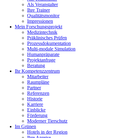
Als Veranstalter
Ihre Trainer
Qualitätsmonitor
Impressionen
Mein Forschungsprojekt
Medizintechnik
Präklinisches Prüfen
Prozessdokumentation
Multi-modale Simulation
Humanpräparate
Projektanfrage
Beratung
Ihr Kompetenzzentrum
Mitarbeiter
Raumpläne
Partner
Referenzen
Historie
Karriere
Einblicke
Förderung
Moderner Tierschutz
Im Grünen
Hotels in der Region
Ihre Anreise